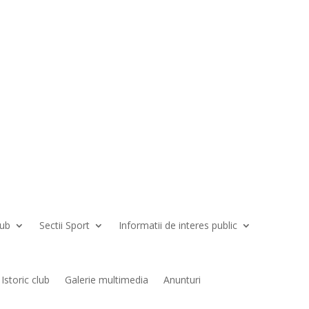
lub
Sectii Sport
Informatii de interes public
Istoric club
Galerie multimedia
Anunturi