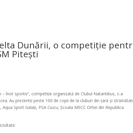
elta Dunării, o competiţie pent
SM Piteşti
ii – înot sportiv”, competiţie organizată de Clubul Natantibus, s-a
ea. Au prezentţi peste 100 de copii de la cluburi din ţară şi străinătat
i
, Aqua Sport Galaţi, PSA Ciucu, Şcoala MECC Orhei din Republica
ezultate: