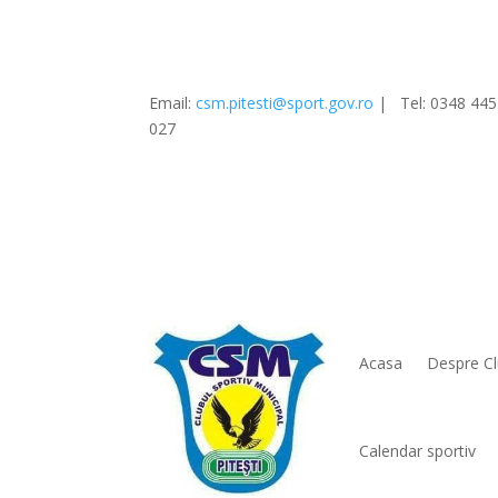
Email:
csm.pitesti@sport.gov.ro
| Tel:
0348 445
027
Acasa
Despre C
Calendar sportiv