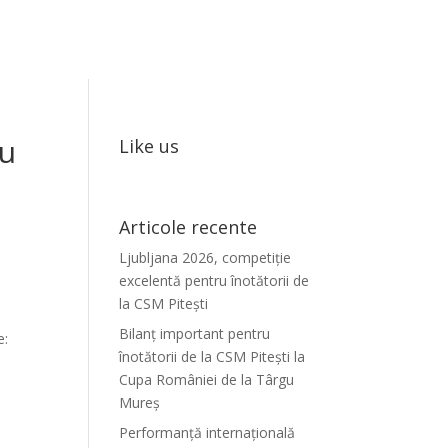
ru
Like us
Articole recente
Ljubljana 2026, competiție
excelentă pentru înotătorii de
la CSM Pitești
Bilanț important pentru
e:
înotătorii de la CSM Pitești la
Cupa României de la Târgu
Mureș
Performanță internațională