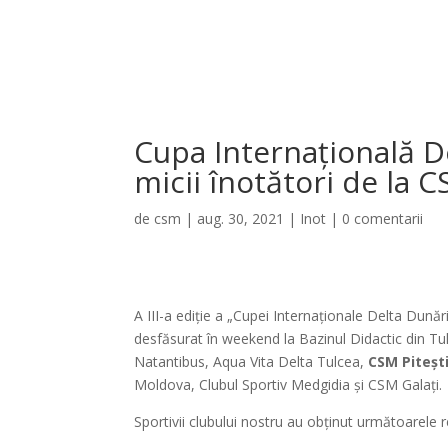
Cupa Internaţională D
micii înotători de la C
de
csm
|
aug. 30, 2021
|
Inot
|
0 comentarii
A III-a ediţie a „Cupei Internaţionale Delta Dunăr
desfăsurat în weekend la Bazinul Didactic din Tulc
Natantibus, Aqua Vita Delta Tulcea,
CSM Piteşt
Moldova, Clubul Sportiv Medgidia şi CSM Galaţi.
Sportivii clubului nostru au obţinut următoarele r